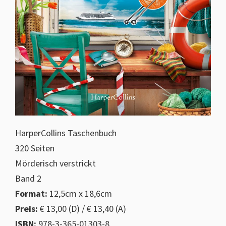
HarperCollins Taschenbuch
320 Seiten
Mörderisch verstrickt
Band 2
Format:
12,5cm x 18,6cm
Preis:
€ 13,00 (D) / € 13,40 (A)
ISBN:
978-3-365-01303-8