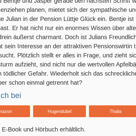
 Bentje und Jasper gerade den nächsten Schritt 
nziehen planen, mietet sich der sympathische u
 Julian in der Pension Lüttje Glück ein. Bentje is
st. Er hat nicht nur ein enormes Wissen über alte
drein äußerst charmant. Doch ist Julians Freundlich
t sein Interesse an der attraktiven Pensionswirtin t
sucht. Plötzlich stellt er alles in Frage, und zieht s
Sturm aufzieht, sind nicht nur die wertvollen Apfe
n tödlicher Gefahr. Wiederholt sich das schrecklich
er schon einmal getrennt hat?
ich bei
mazon
Hugendubel
Thalia
 E-Book und Hörbuch erhältlich.