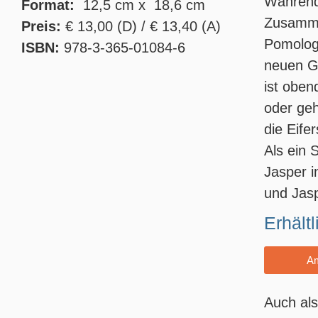
Während
Format:
12,5 cm x 18,6 cm
Zusamme
Preis:
€ 13,00 (D) / € 13,40 (A)
Pomologe
ISBN:
978-3-365-01084-6
neuen Ga
ist oben
oder geh
die Eifer
Als ein 
Jasper i
und Jasp
Erhältl
A
Auch als