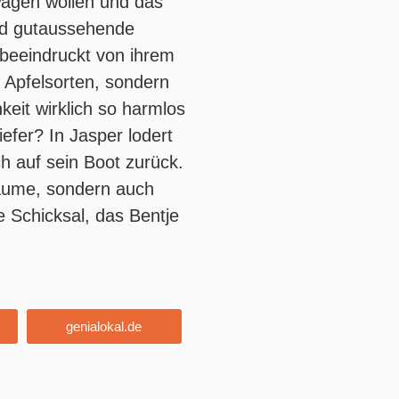
wagen wollen und das
nd gutaussehende
t beeindruckt von ihrem
 Apfelsorten, sondern
keit wirklich so harmlos
iefer? In Jasper lodert
ich auf sein Boot zurück.
lbäume, sondern auch
e Schicksal, das Bentje
genialokal.de